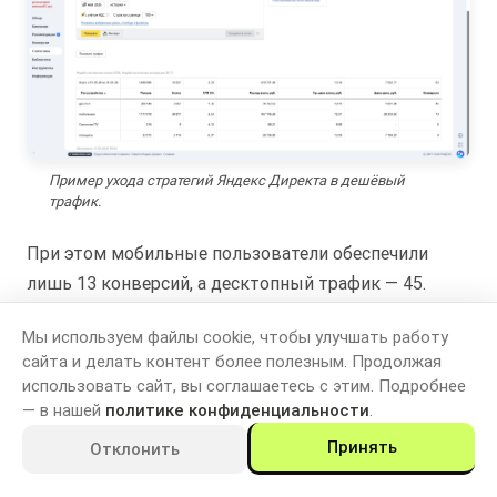
Пример ухода стратегий Яндекс Директа в дешёвый
трафик.
При этом мобильные пользователи обеспечили
лишь 13 конверсий, а десктопный трафик — 45.
Стоимость конверсии на мобильных устройствах
Мы используем файлы cookie, чтобы улучшать работу
оказалась более чем в 17 раз выше. С точки зрения
сайта и делать контент более полезным. Продолжая
алгоритма такая ситуация объяснима: на мобильных
использовать сайт, вы соглашаетесь с этим. Подробнее
устройствах доступно больше трафика и больше
— в нашей
политике конфиденциальности
.
кликов. Но для бизнеса подобное распределение
Принять
Отклонить
бюджета приводило к потере эффективности.