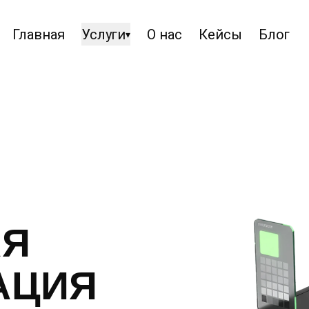
Главная
Услуги
О нас
Кейсы
Блог
▾
Бесплатная консультация
Аудит контекстной рекламы
Контекстная реклама
Медийная реклама
ГЕО реклама
SEO-Продвижение
АЯ
SEO-Аудит
GEO-Оптимизация
АЦИЯ
Визуальная коммуникация