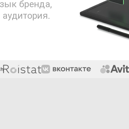
зык бренда,
 аудитория.