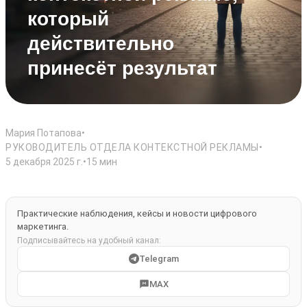
который
действительно
принесёт результат
Мария Потапова
•
РУКОВОДИТЕЛЬ ОТДЕЛА КОНТЕКСТНОЙ РЕКЛАМЫ
•
5 декабря 2025 г.
•
15 мин
Практические наблюдения, кейсы и новости цифрового
маркетинга.
Подписывайтесь на удобный канал:
Telegram
MAX