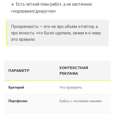
🔹 Есть чёткий план работ, а не хаотичное
«подправил/докрутил»
Прозрачность — это не про объём отчётов, а
про ясность: что было сделано, зачем и к чему
это привело.
КОНТЕКСТНАЯ
ПАРАМЕТР
S
РЕКЛАМА
Критерий
Что проверять
По
Портфолио
Кейсы с похожими нишами
По
ры