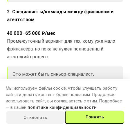
2. Специалисты/команды между фрилансом и
агентством
40 000–65 000 ₽/мес
Промежуточный вариант для тех, кому уже мало
фрилансера, но пока не нужен полноценный
агентский процесс.
Это может быть синьор-специалист,
работающий в паре с аналитиком, или
Мы используем файлы cookie, чтобы улучшать работу
небольшая микрокоманда.
сайта и делать контент более полезным. Продолжая
использовать сайт, вы соглашаетесь с этим. Подробнее
3. Бутиковые агентства
— в нашей
политике конфиденциальности
.
Принять
Отклонить
65 000–95 000 ₽/мес
Формат, где проект ведут опытные специалисты с